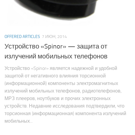
OFFERED ARTICLES
7 ИЮН, 2014
Устройство «Spinor» — защита от
излучений мобильных телефонов
Устройство «Spinor» является надежной и удобной
защитой от негативного влияния торсионной
(информационной) компоненты электромагнитных
излучений мобильных телефонов, радиотелефонов,
МРЗ плееров, ноутбуков и прочих электронных
устройств. Недавние исследования подтвердили, что
торсионная (информационная) компонента излучений
мобильных...