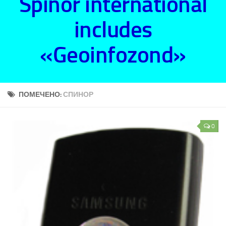
Spinor international
includes
«Geoinfozond»
ПОМЕЧЕНО:
СПИНОР
0